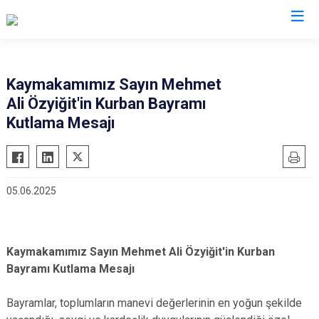
Kocaeli
Kaymakamımız Sayın Mehmet
Ali Özyiğit'in Kurban Bayramı
Gebze
Başiskele
Kutlama Mesajı
Gölcük
Darıca
Kandıra
Çayırova
Karamürsel
Dilovası
05.06.2025
Körfez
İzmit
Derince
Kartepe
Kaymakamımız Sayın Mehmet Ali Özyiğit'in Kurban
Bayramı Kutlama Mesajı
Bayramlar, toplumların manevi değerlerinin en yoğun şekilde