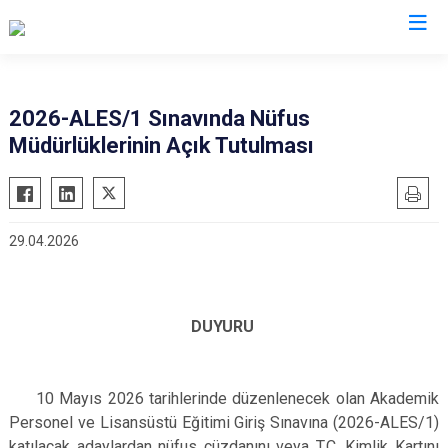
Kocaeli
2026-ALES/1 Sınavında Nüfus
Müdürlüklerinin Açık Tutulması
Gebze
Başiskele
Gölcük
Darıca
Kandıra
Çayırova
29.04.2026
Karamürsel
Dilovası
Körfez
İzmit
Derince
Kartepe
DUYURU
10 Mayıs 2026 tarihlerinde düzenlenecek olan Akademik
Personel ve Lisansüstü Eğitimi Giriş Sınavına (2026-ALES/1)
katılacak adaylardan nüfus cüzdanını veya T.C. Kimlik Kartını