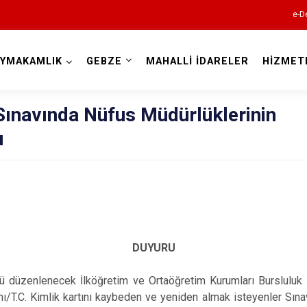
e-D
AYMAKAMLIK
GEBZE
MAHALLİ İDARELER
HİZMET
Kocaeli
Sınavında Nüfus Müdürlüklerinin
ı
Gebze
DUYURU
Gölcük
Kandıra
 düzenlenecek İlköğretim ve Ortaöğretim Kurumları Bursluluk S
Karamürsel
ı/T.C. Kimlik kartını kaybeden ve yeniden almak isteyenler Sına