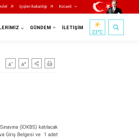
evlet
İçişleri Bakanlığı
Kocaeli
LERİMİZ
GÜNDEM
İLETİŞİM
23
°C
Başiskele
Darıca
Çayırova
ınavına (İOKBS) katılacak
Dilovası
va Giriş Belgesi ve 1 adet