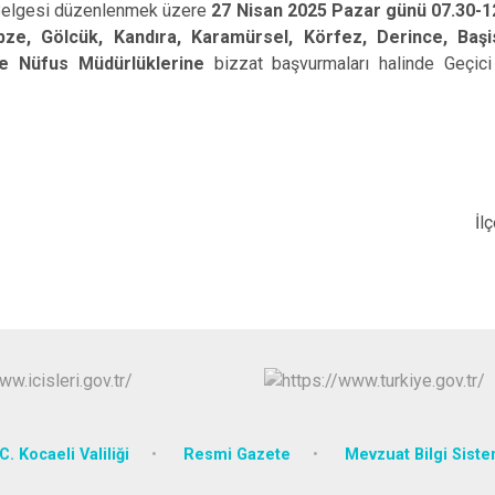
k Belgesi düzenlenmek üzere
27 Nisan 2025 Pazar günü 07.30-1
Körfez
bze, Gölcük, Kandıra, Karamürsel, Körfez, Derince, Başi
Derince
çe Nüfus Müdürlüklerine
bizzat başvurmaları halinde Geçici 
 Nüfus Müdür
C. Kocaeli Valiliği
Resmi Gazete
Mevzuat Bilgi Siste