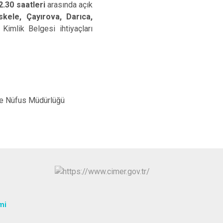
2.30 saatleri
arasında açık
İzmit
skele, Çayırova, Darıca,
Kartepe
Kimlik Belgesi ihtiyaçları
lüğü
mi