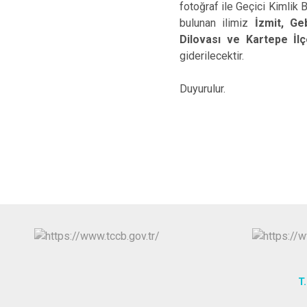
fotoğraf ile Geçici Kimli
bulunan ilimiz
İzmit, Ge
Dilovası ve Kartepe İl
giderilecektir.
Duyurulur.
İlçe
T.